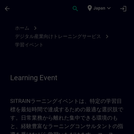
メインコンテンツ
ページが読み込まれました
place
expand_more
arrow_back
search
login
Japan
Learning Event | SITRAIN
chevron_right
ホーム
chevron_right
デジタル産業向けトレーニングサービス
学習イベント
Learning Event
SITRAINラーニングイベントは、特定の学習目
標を最短時間で達成するための最適な選択肢で
す。日常業務から離れた集中できる環境のも
と、経験豊富なラーニングコンサルタントの指