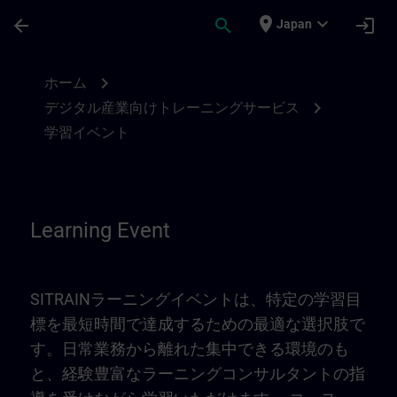
メインコンテンツ
ページが読み込まれました
place
expand_more
arrow_back
search
login
Japan
Learning Event | SITRAIN
chevron_right
ホーム
chevron_right
デジタル産業向けトレーニングサービス
学習イベント
Learning Event
SITRAINラーニングイベントは、特定の学習目
標を最短時間で達成するための最適な選択肢で
す。日常業務から離れた集中できる環境のも
と、経験豊富なラーニングコンサルタントの指