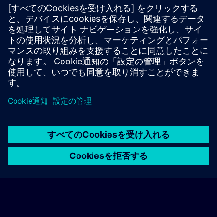
Tomas Wahlström
Smart Infrastructure
sitrain.se@siemens.com
+46 8 57842141
© Siemens AG 2026
home
group_work
explore
timeline
more_horiz
Corporate Information
クッキー通知
利用規約とプライバシーポリ
ホーム
チャネル
カタログ
学習パス
詳しく見る
シー
連絡先