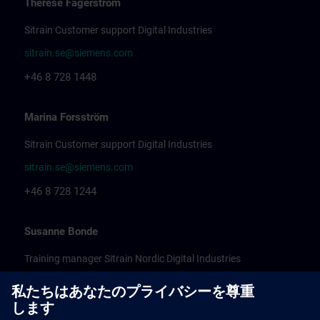
Therese Fagerström
Sitrain Customer support Digital Industries
sitrain.se@siemens.com
+46 8 728 1448
Marina Forsström
Sitrain Customer support Digital Industries
sitrain.se@siemens.com
+46 8 728 1244
Susanne Bonde
Training manager Sitrain Nordic Digital Industries
sitrain.se@siemens.com
+46 8 728 1570