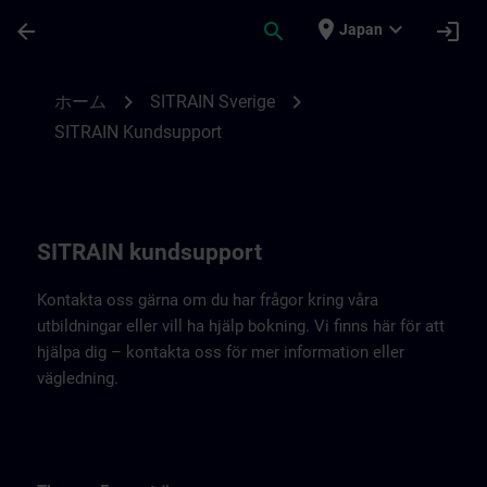
メインコンテンツ
ページが読み込まれました
place
expand_more
arrow_back
search
login
Japan
Kontaktuppgifter SITRAIN Sverige | SITRA
chevron_right
chevron_right
ホーム
SITRAIN Sverige
SITRAIN Kundsupport
SITRAIN kundsupport
Kontakta oss gärna om du har frågor kring våra
utbildningar eller vill ha hjälp bokning. Vi finns här för att
hjälpa dig – kontakta oss för mer information eller
vägledning.