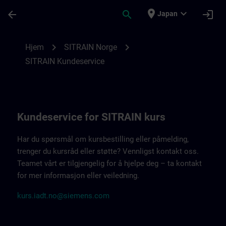
メインコンテンツ
ページが読み込まれました
place
expand_more
arrow_back
search
login
Japan
Kontaktdetaljer SITRAIN Norge | SITRAIN
chevron_right
chevron_right
Hjem
SITRAIN Norge
SITRAIN Kundeservice
Kundeservice for SITRAIN kurs
Har du spørsmål om kursbestilling eller påmelding,
trenger du kursråd eller støtte? Vennligst kontakt oss.
Teamet vårt er tilgjengelig for å hjelpe deg – ta kontakt
for mer informasjon eller veiledning.
kurs.iadt.no@siemens.com