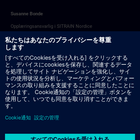
Susanne Bonde
Opplæringsansvarlig i SITRAIN Nordice
susanne.bonde@siemens.com