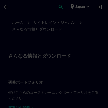
メインコンテンツ
ページが読み込まれました
place
expand_more
arrow_back
search
login
Japan
SITRAIN Japanに関するさらなる情報 | SI
chevron_right
chevron_right
ホーム
サイトレイン・ジャパン
さらなる情報とダウンロード
さらなる情報とダウンロード
研修ポートフォリオ
ぜひこちらのコーストレーニングポートフォリオをご覧
ください。
SITRAIN (PDF) >