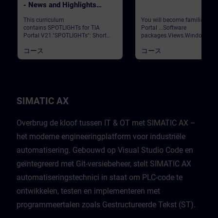
- News and Highlights
(Curriculum)
This curriculum
You will become familiar wit
contains SPOTLIGHTs for TIA
Portal ...Software
Portal V21."SPOTLIGHTs": Short
packages.Views.Window
(not fully-fledged) courses
arrangements.Programming
コース
コース
consisting of fewer activities and
languages.Settings.Help and
usually highlight a single
search functions. Validation
function.This curriculum shows
Portal
individual and new functionalities
of TIA Portal V21.
SIMATIC AX
Overbrug de kloof tussen IT & OT met SIMATIC AX –
het moderne engineeringplatform voor industriële
automatisering. Gebouwd op Visual Studio Code en
geïntegreerd met Git-versiebeheer, stelt SIMATIC AX
automatiseringstechnici in staat om PLC-code te
ontwikkelen, testen en implementeren met
programmeertalen zoals Gestructureerde Tekst (ST).