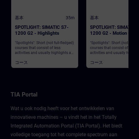
基本
35m
基本
SPOTLIGHT: SIMATIC S7-
SPOTLIGHT: SIMATIC S
1200 G2 - Highlights
1200 G2 - Motion Contr
Portfolio & Technology
"Spotlights": Short (not full-fledged)
"Spotlights": Short (not full-f
functions
courses that consist of less
courses that consist of less
activities and usually highlights a
activities and usually highlig
single function. The SIMATIC S7-
single function. In this spotli
コース
コース
1200 G2 from Siemens is a leading
we outline the portfolio and
solution that enables industry to
technology functions for Mot
master the challenges of modern
Control on the S7-1200 G2.
automation with precision and
reliability. With its robust features
and intuitive design, the S7-1200
G2 sets new standards for
TIA Portal
efficiency and performance. Below
are 10 key features that make this
PLC a decisive advantage for
Wat u ook nodig heeft voor het ontwikkelen van
companies. In this spotlight, you
innovatieve machines – u vindt het in het Totally
will learnThe basics of SIMATIC S7-
1200 G2 CPUs.New hardware
Integrated Automation Portal (TIA Portal). Het biedt
design.Major upgrade of the
Software.Technical comparison
volledige toegang tot het complete spectrum aan
with the predecessor