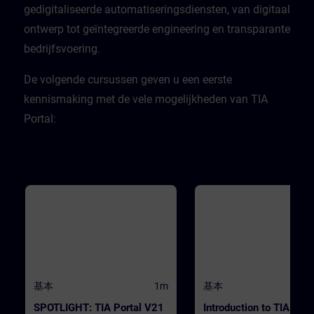
CPU. ValidityTIA Portal V20
gedigitaliseerde automatiseringsdiensten, van digitaal
ontwerp tot geïntegreerde engineering en transparante
bedrijfsvoering. ​
​De volgende cursussen geven u een eerste
kennismaking met de vele mogelijkheden van TIA
Portal:
基本
1m
基本
SPOTLIGHT: TIA Portal V21
Introduction to TIA Port