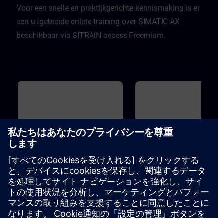
Voor een snelle en praktijkgerichte kennismaking is er
een uitgebreide online training over SIMATIC AX
beschikbaar via SITRAIN access Freemium.
基本
1h 5m
基本
SIMATIC AX Logic Control
Introduction to TIA Port
Engineering - Introduction to
modern PLC development
SIMATIC AX Logic Control
You will become familiar wit
Engineering is a new PLC Software
Portal ...Software
development environment for
packages.Views.Window
programming PLCs in a efficient
arrangements.Programming