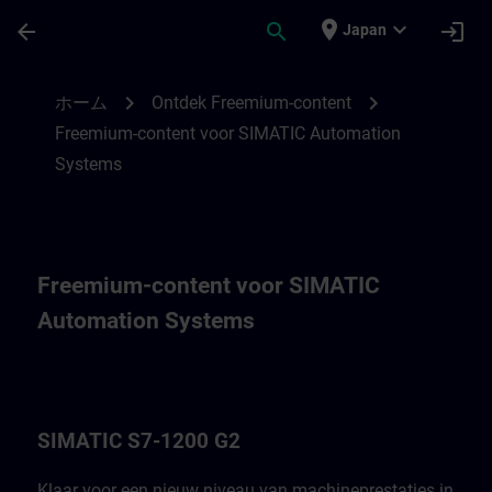
メインコンテンツ
ページが読み込まれました
place
expand_more
arrow_back
search
login
Japan
Fremium-content voor SIMATIC Automatio
chevron_right
chevron_right
ホーム
Ontdek Freemium-content
Freemium-content voor SIMATIC Automation
Systems
Freemium-content voor SIMATIC
Automation Systems
SIMATIC S7-1200 G2
Klaar voor een nieuw niveau van machineprestaties in