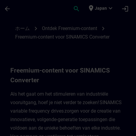
メインコンテンツ
ページが読み込まれました
place
expand_more
arrow_back
search
login
Japan
Freemium-content voor SINAMICS Convert
chevron_right
chevron_right
ホーム
Ontdek Freemium-content
Freemium-content voor SINAMICS Converter
Freemium-content voor SINAMICS
Converter
Als het gaat om het stimuleren van industriële
vooruitgang, hoef je niet verder te zoeken! SINAMICS
variable frequency drives zorgen voor de creatie van
innovatieve, volgende-generatie toepassingen die
voldoen aan de unieke behoeften van elke industrie.