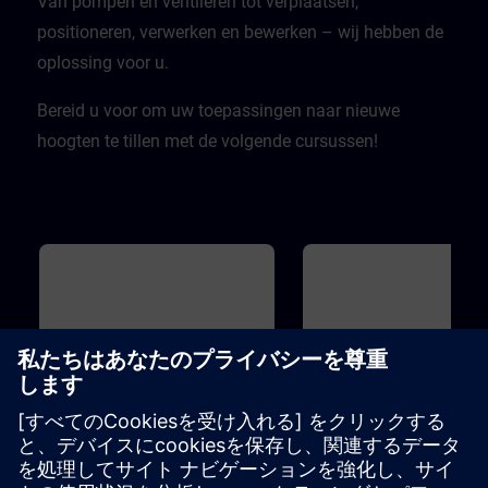
Van pompen en ventileren tot verplaatsen,
positioneren, verwerken en bewerken – wij hebben de
oplossing voor u.
Bereid u voor om uw toepassingen naar nieuwe
hoogten te tillen met de volgende cursussen!
基本
45m
基本
1
SINAMICS S120 - Basic
Drive Based Safety - Sa
principles and overview
Functions