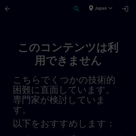
メインコンテンツ
ページが読み込まれました
place
expand_more
arrow_back
search
login
Japan
Draft Further Information For Sitrain Bel
このコンテンツは利
用できません
こちらでくつかの技術的
困難に直面しています。
専門家が検討していま
す。
以下をおすすめします：