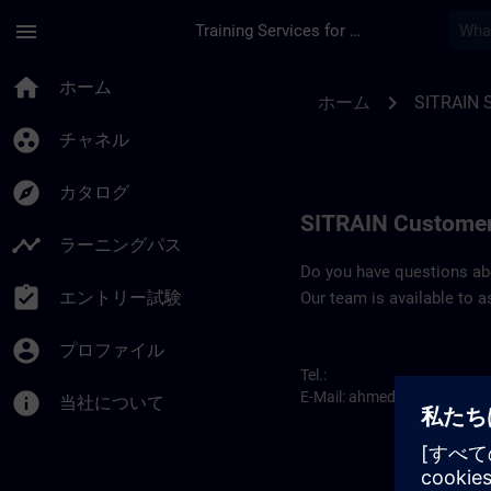
メインコンテンツ
ページが読み込まれました
menu
Training Services for Digital Industries
Contact details for 
home
ホーム
chevron_right
ホーム
SITRAIN S
group_work
チャネル
explore
カタログ
SITRAIN Customer
timeline
ラーニングパス
Do you have questions abou
assignment_turned_in
エントリー試験
Our team is available to a
account_circle
プロファイル
Tel.:
info
E-Mail:
ahmed.alkhawajah@
当社について