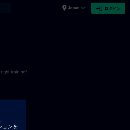
place
expand_more
login
earch
Japan
ログイン
right training?