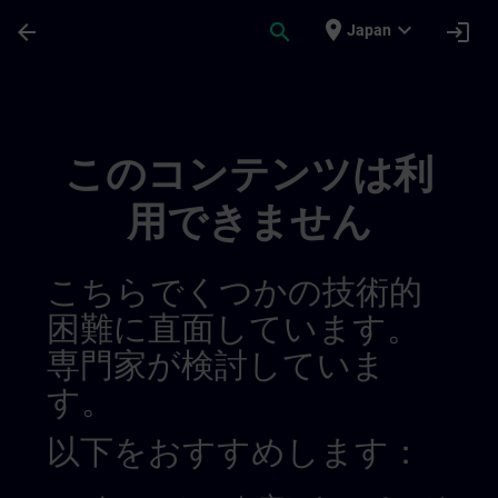
メインコンテンツ
ページが読み込まれました
place
expand_more
arrow_back
search
login
Japan
Contact Details Belgium & Luxembourg | 
このコンテンツは利
用できません
こちらでくつかの技術的
困難に直面しています。
専門家が検討していま
す。
以下をおすすめします：