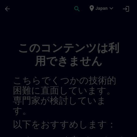
メインコンテンツ
ページが読み込まれました
place
expand_more
arrow_back
search
login
Japan
Channel Dirk Test | SITRAIN
このコンテンツは利
用できません
こちらでくつかの技術的
困難に直面しています。
専門家が検討していま
す。
以下をおすすめします：