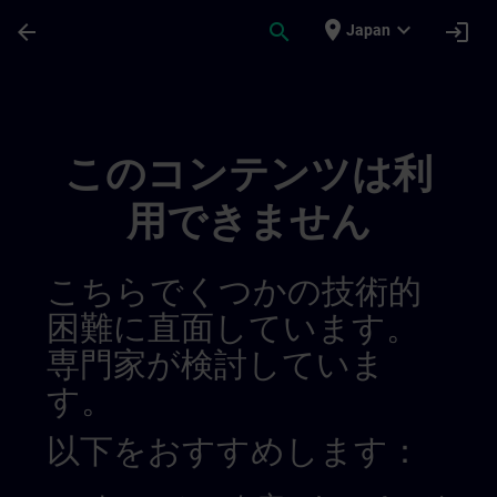
メインコンテンツ
ページが読み込まれました
place
expand_more
arrow_back
search
login
Japan
Channel Check Private | SITRAIN
このコンテンツは利
用できません
こちらでくつかの技術的
困難に直面しています。
専門家が検討していま
す。
以下をおすすめします：