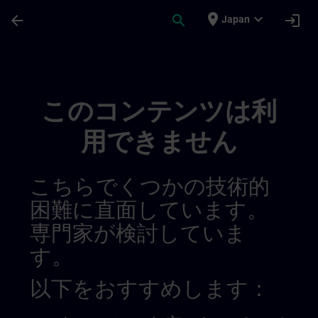
メインコンテンツ
ページが読み込まれました
place
expand_more
arrow_back
search
login
Japan
Banner Test De Language De | SITRAIN
このコンテンツは利
用できません
こちらでくつかの技術的
困難に直面しています。
専門家が検討していま
す。
以下をおすすめします：