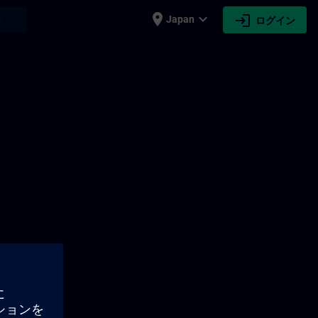
place
expand_more
login
earch
Japan
ログイン