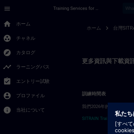
メインコンテンツ
ページが読み込まれました
menu
Training Services for Digital Industries
更多資訊：台灣 SITRAI
home
ホーム
chevron_right
ホーム
台灣SITR
group_work
チャネル
explore
カタログ
更多資訊與下載資
timeline
ラーニングパス
assignment_turned_in
エントリー試験
訓練時間表
account_circle
プロファイル
我們2026年的訓練時間
info
当社について
SITRAIN Training Schedul