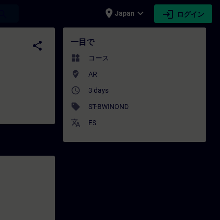
place
expand_more
login
earch
Japan
ログイン
 専門家開発 | SITRAIN
一目で
share
widgets
コース
where_to_vote
AR
access_time
3 days
sell
ST-BWINOND
translate
ES