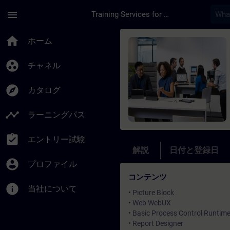
メインコンテンツ
ページが読み込まれました
menu
Training Services for Digital Industries
コース - WinCC V7
home
ホーム
group_work
チャネル
explore
カタログ
timeline
ラーニングパス
assignment_turned_in
エントリー試験
解説
日付と登録日
account_circle
プロファイル
コンテンツ
info
当社について
• Picture Block
• Web WebUX
• Basic Process Control Runtim
• Report Designer