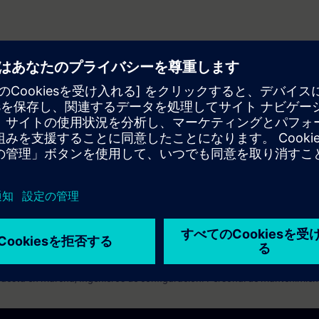
ción Cliente-Servidor)
entes sobre como configurar sistemas distribuidos, redundantes, reporte
herramientas de WinCC.
uesta en marcha, Ingenieros de configuración. Personal de mantenimient