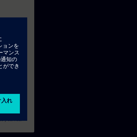
s y la
o y service.