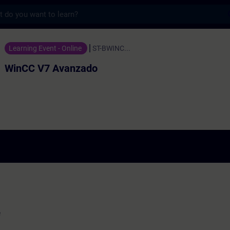
s
 Avanzado - トレーニング - トレーニング -
Learning Event - Online
ST-BWINC...
WinCC V7 Avanzado
e