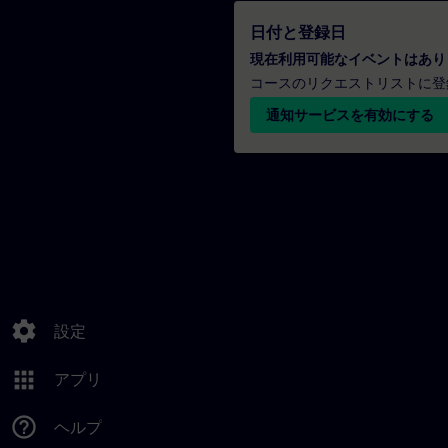
日付と登録日
現在利用可能なイベントはあり
コースのリクエストリストに登
通知サービスを有効にする
settings
設定
apps
アプリ
help_outline
ヘルプ