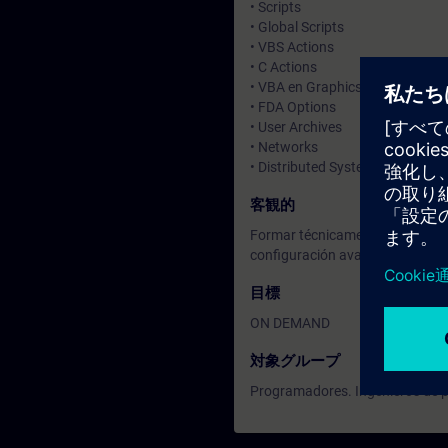
• Scripts
• Global Scripts
• VBS Actions
• C Actions
• VBA en Graphics Designer
• FDA Options
• User Archives
• Networks
• Distributed Systems (Configura
客観的
Formar técnicamente a los asist
configuración avanzada de las 
目標
ON DEMAND
対象グループ
Programadores. Ingenieros de p