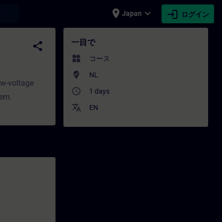
place
expand_more
login
earch
Japan
ログイン
 トレーニング - トレーニング - 専門家開発 | SITRAI
一目で
share
widgets
コース
where_to_vote
NL
ow-voltage
access_time
1 days
hem.
translate
EN