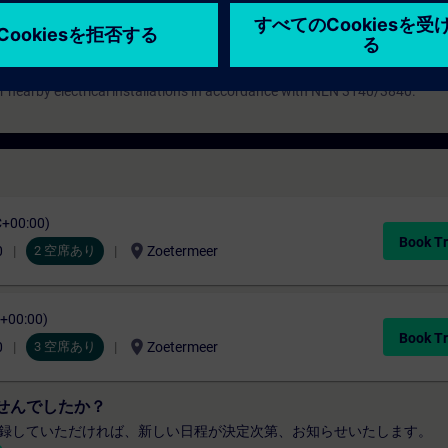
 targeted at non-Dutch speaking employees of Siemens Nederland, who ar
or nearby electrical installations in accordance with NEN 3140/3840.
C+00:00)
Book Tr
location_on
0
2 空席あり
Zoetermeer
C+00:00)
Book Tr
location_on
0
3 空席あり
Zoetermeer
せんでしたか？
録していただければ、新しい日程が決定次第、お知らせいたします。