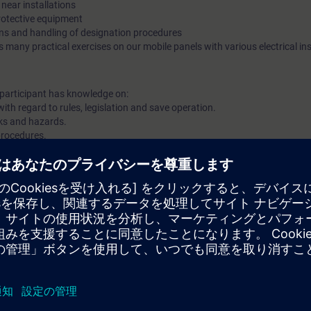
near installations
protective equipment
ons and handling of designation procedures
 many practical exercises on our mobile panels with various electrical ins
e participant has knowledge on:
th regard to rules, legislation and save operation.
isks and hazards.
procedures.
ulations and interpretations.
e participant knows how to:
levant themes in NEN 3140/3840 standards.
ties and authorities of personnel.
 create a safe workplace and explain their purpose.
nd regulations of Siemens Nederland.
engineering and specific knowledge of the installations in which the work i