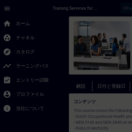
メインコンテンツ
ページが読み込まれました
menu
Training Services for Digital Industries
コース - Training 
home
ホーム
group_work
チャネル
explore
カタログ
timeline
ラーニングパス
assignment_turned_in
エントリー試験
解説
日付と登録日
account_circle
プロファイル
コンテンツ
info
当社について
This course covers the following
- Dutch Occupational Health an
- NEN 3140 and NEN 3840 on em
- Risks of electricity