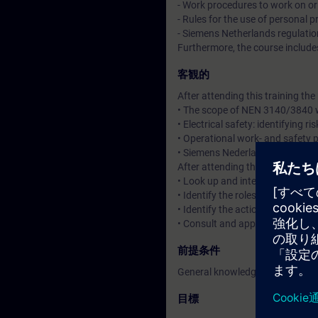
- Work procedures to work on or 
- Rules for the use of personal 
- Siemens Netherlands regulati
Furthermore, the course includes
客観的
After attending this training th
• The scope of NEN 3140/3840 wi
• Electrical safety: identifying r
• Operational work- and safety 
• Siemens Nederland specific reg
After attending this training th
• Look up and interpret the re
• Identify the roles, responsibili
• Identify the actions needed to
• Consult and apply the rules a
前提条件
General knowledge of electrical 
目標