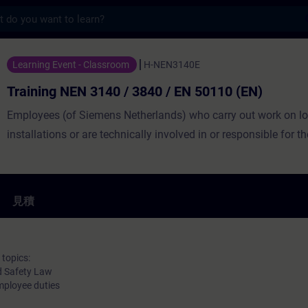
s
NEN 3140 / 3840 / EN 50110 (EN) -
Learning Event - Classroom
H-NEN3140E
Training NEN 3140 / 3840 / EN 50110 (EN)
Employees (of Siemens Netherlands) who carry out work on l
installations or are technically involved in or responsible for t
見積
 topics:
d Safety Law
ployee duties