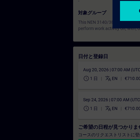
-
対象グループ
This NEN 3140/3840 training is
perform work activity on, with, 
日付と登録日
Aug 20, 2026 | 07:00 AM (UT
schedule
translate
1 日
EN
€710.0
Sep 24, 2026 | 07:00 AM (UT
schedule
translate
1 日
EN
€710.0
ご希望の日程が見つかりま
コースのリクエストリストに登