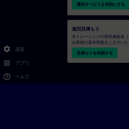
通知サービスを有効にする
個別見積もり
本トレーニングの標準価格表（
お客様の基本情報をご入力いた
settings
設定
見積もりを依頼する
apps
アプリ
help_outline
ヘルプ