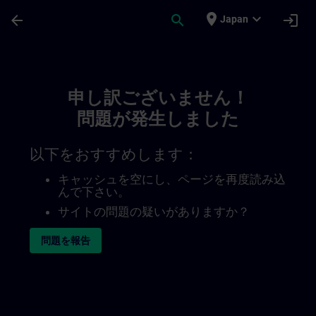
メインコンテンツ
ページが読み込まれました
place
expand_more
arrow_back
search
login
Japan
Toc | SITRAIN
申し訳ございません！
問題が発生しました
以下をおすすめします：
キャッシュを空にし、ページを再度読み込
んで下さい。
サイトの問題の疑いがありますか？
問題を報告