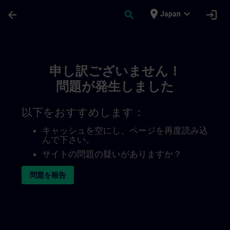
メインコンテンツ
ページが読み込まれました
place
expand_more
arrow_back
search
login
Japan
Toc | SITRAIN
申し訳ございません！
問題が発生しました
以下をおすすめします：
キャッシュを空にし、ページを再度読み込
んで下さい。
サイトの問題の疑いがありますか？
問題を報告