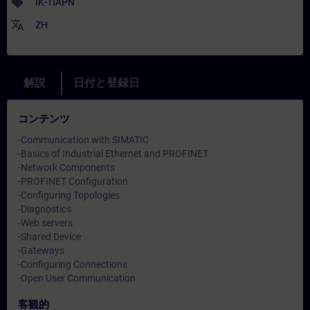
sell
IK-TIAPN
translate
ZH
解説
日付と登録日
コンテンツ
-Communication with SIMATIC
-Basics of Industrial Ethernet and PROFINET
-Network Components
-PROFINET Configuration
-Configuring Topologies
-Diagnostics
-Web servers
-Shared Device
-Gateways
-Configuring Connections
-Open User Communication
客観的