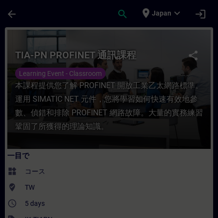
メインコンテンツ
ページが読み込まれました
place
expand_more
arrow_back
search
login
Japan
コース - TIA-PN PROFINET 通訊課程 -
TIA-PN PROFINET 通訊課程
share
Learning Event - Classroom
本課程提供您了解 PROFINET 開放工業乙太網路標準。
運用 SIMATIC NET 元件，您將學習如何快速有效地參
數、偵錯和排除 PROFINET 網路故障。大量的實務練習
鞏固了所獲得的理論知識。
一目で
widgets
コース
where_to_vote
TW
access_time
5 days