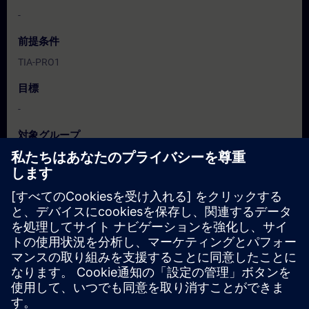
-
前提条件
TIA-PRO1
目標
-
対象グループ
服務/維護工程人員、程式設計人員、調機/試俥工程人員、操作
人員
日付と登録日
現在利用可能なイベントはありません
コースのリクエストリストに登録していただければ、新しい日
程が決定次第、お知らせいたします。
通知サービスを有効にする