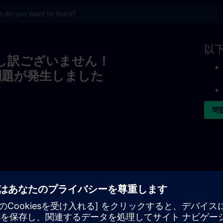
s
以
し訳ございません！
問題が発生しました
問