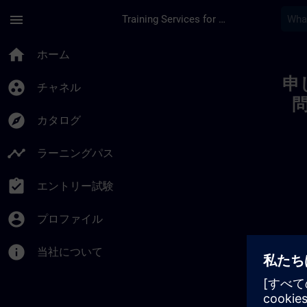
メインコンテンツ
ページが読み込まれました
menu
Training Services for Digital Industries
Toc | SITRAIN
home
ホーム
申
group_work
チャネル
explore
カタログ
timeline
ラーニングパス
assignment_turned_in
エントリー試験
account_circle
プロファイル
info
当社について