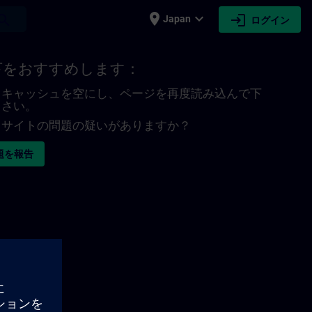
place
expand_more
login
earch
Japan
ログイン
下をおすすめします：
キャッシュを空にし、ページを再度読み込んで下
さい。
サイトの問題の疑いがありますか？
題を報告