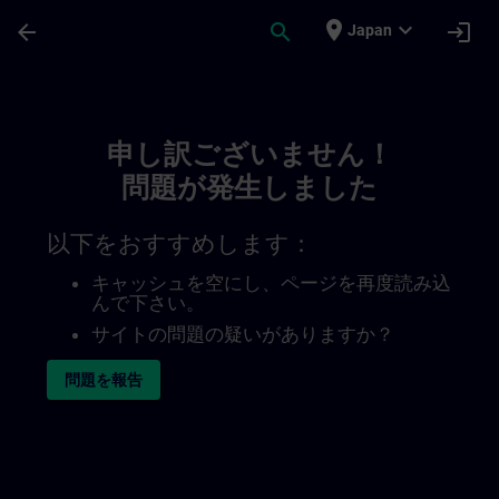
メインコンテンツ
ページが読み込まれました
place
expand_more
arrow_back
search
login
Japan
Toc | SITRAIN
申し訳ございません！
問題が発生しました
以下をおすすめします：
キャッシュを空にし、ページを再度読み込
んで下さい。
サイトの問題の疑いがありますか？
問題を報告