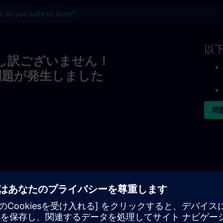
s
以
し訳ございません！
問題が発生しました
問