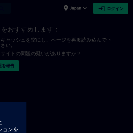
place
expand_more
login
earch
Japan
ログイン
下をおすすめします：
キャッシュを空にし、ページを再度読み込んで下
さい。
サイトの問題の疑いがありますか？
題を報告