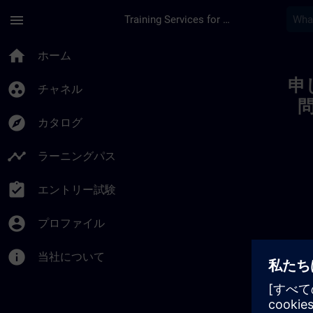
メインコンテンツ
ページが読み込まれました
menu
Training Services for Digital Industries
Toc | SITRAIN
home
ホーム
申
group_work
チャネル
explore
カタログ
timeline
ラーニングパス
assignment_turned_in
エントリー試験
account_circle
プロファイル
info
当社について