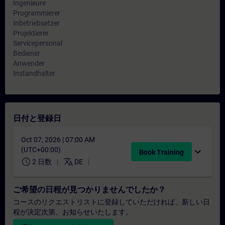
Ingenieure
Programmierer
Inbetriebsetzer
Projektierer
Servicepersonal
Bediener
Anwender
Instandhalter
日付と登録日
Oct 07, 2026 | 07:00 AM
(UTC+00:00)
expand_more
Book Training
schedule
translate
2 日数
DE
ご希望の日程が見つかりませんでしたか？
コースのリクエストリストに登録していただければ、新しい日
程が決定次第、お知らせいたします。