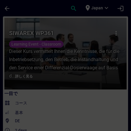
メインコンテンツ
ページが読み込まれました
place
expand_more
arrow_back
search
login
Japan
コース - SIWAREX WP361 - トレーニング
SIWAREX WP361
more_vert
Learning Event - Classroom
Dieser Kurs vermittelt Ihnen die Kenntnisse, die für die
Inbetriebsetzung, den Betrieb, die Instandhaltung und
den Service einer Differenzial-Dosierwaage auf Basis
d...
詳しく見る
一目で
widgets
コース
基本
where_to_vote
DE
access_time
2 days