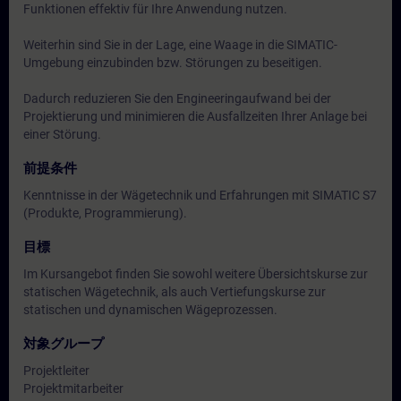
Funktionen effektiv für Ihre Anwendung nutzen.
Weiterhin sind Sie in der Lage, eine Waage in die SIMATIC-
Umgebung einzubinden bzw. Störungen zu beseitigen.
Dadurch reduzieren Sie den Engineeringaufwand bei der
Projektierung und minimieren die Ausfallzeiten Ihrer Anlage bei
einer Störung.
前提条件
Kenntnisse in der Wägetechnik und Erfahrungen mit SIMATIC S7
(Produkte, Programmierung).
目標
Im Kursangebot finden Sie sowohl weitere Übersichtskurse zur
statischen Wägetechnik, als auch Vertiefungskurse zur
statischen und dynamischen Wägeprozessen.
対象グループ
Projektleiter
Projektmitarbeiter