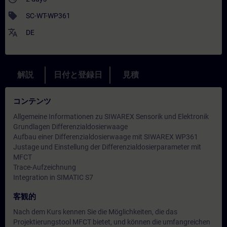
sell
SC-WT-WP361
translate
DE
解説
日付と登録日
見積
コンテンツ
Allgemeine Informationen zu SIWAREX Sensorik und Elektronik
Grundlagen Differenzialdosierwaage
Aufbau einer Differenzialdosierwaage mit SIWAREX WP361
Justage und Einstellung der Differenzialdosierparameter mit
MFCT
Trace-Aufzeichnung
Integration in SIMATIC S7
客観的
Nach dem Kurs kennen Sie die Möglichkeiten, die das
Projektierungstool MFCT bietet, und können die umfangreichen