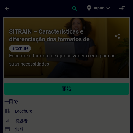
メインコンテンツ
ページが読み込まれました
place
expand_more
arrow_back
search
login
Japan
コース - SITRAIN – Características e 
SITRAIN – Características e
share
diferenciação dos formatos de
aprendizagem
Brochure
Encontre o formato de aprendizagem certo para as
suas necessidades
開始
一目で
widgets
Brochure
初級者
payment
無料