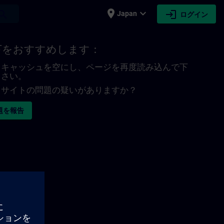
place
expand_more
login
earch
Japan
ログイン
下をおすすめします：
キャッシュを空にし、ページを再度読み込んで下
さい。
サイトの問題の疑いがありますか？
題を報告