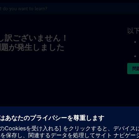
s
以
し訳ございません！
問題が発生しました
問