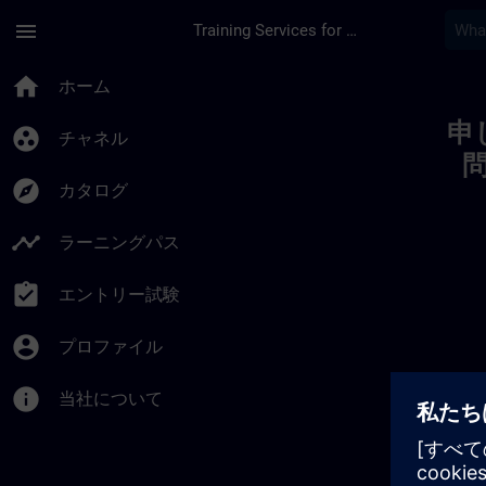
メインコンテンツ
ページが読み込まれました
menu
Training Services for Digital Industries
Toc | SITRAIN
home
ホーム
申
group_work
チャネル
explore
カタログ
timeline
ラーニングパス
assignment_turned_in
エントリー試験
account_circle
プロファイル
info
当社について