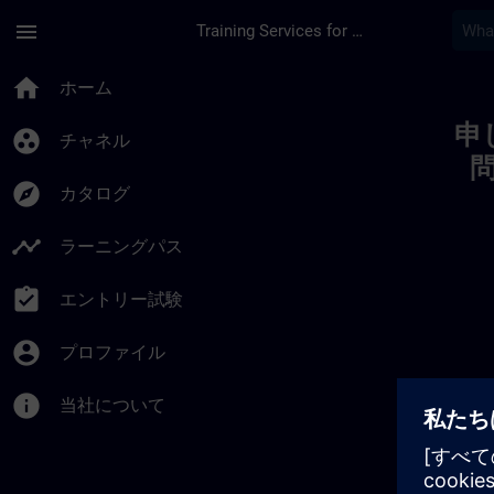
メインコンテンツ
ページが読み込まれました
menu
Training Services for Digital Industries
Toc | SITRAIN
home
ホーム
申
group_work
チャネル
explore
カタログ
timeline
ラーニングパス
assignment_turned_in
エントリー試験
account_circle
プロファイル
info
当社について