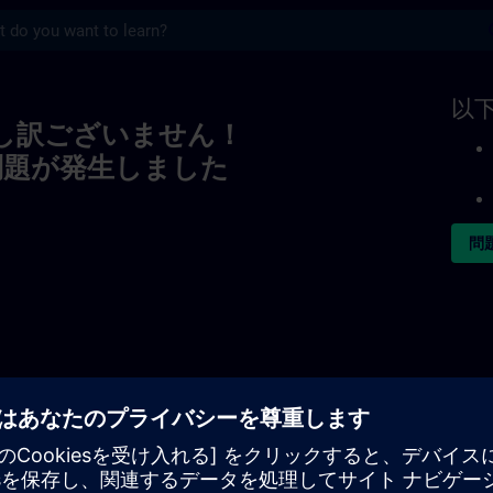
s
以
し訳ございません！
問題が発生しました
問