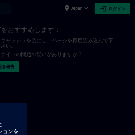
place
expand_more
login
earch
Japan
ログイン
下をおすすめします：
キャッシュを空にし、ページを再度読み込んで下
さい。
サイトの問題の疑いがありますか？
題を報告