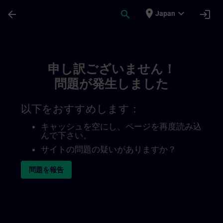
メインコンテンツ
ページが読み込まれました
place
expand_more
arrow_back
search
login
Japan
Toc | SITRAIN
申し訳ございません！
問題が発生しました
以下をおすすめします：
キャッシュを空にし、ページを再度読み込
んで下さい。
サイトの問題の疑いがありますか？
問題を報告