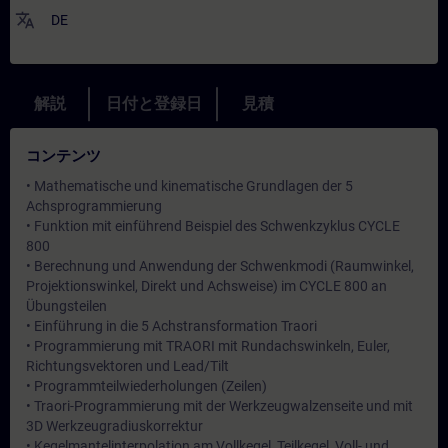
translate
DE
解説
日付と登録日
見積
コンテンツ
• Mathematische und kinematische Grundlagen der 5
Achsprogrammierung
• Funktion mit einführend Beispiel des Schwenkzyklus CYCLE
800
• Berechnung und Anwendung der Schwenkmodi (Raumwinkel,
Projektionswinkel, Direkt und Achsweise) im CYCLE 800 an
Übungsteilen
• Einführung in die 5 Achstransformation Traori
• Programmierung mit TRAORI mit Rundachswinkeln, Euler,
Richtungsvektoren und Lead/Tilt
• Programmteilwiederholungen (Zeilen)
• Traori-Programmierung mit der Werkzeugwalzenseite und mit
3D Werkzeugradiuskorrektur
• Kegelmantelinterpolation am Vollkegel, Teilkegel, Voll- und