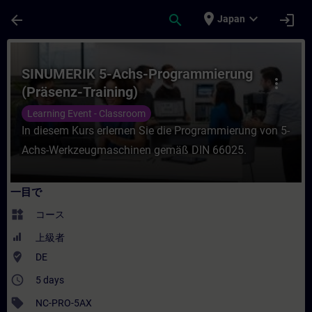
メインコンテンツ
ページが読み込まれました
place
expand_more
arrow_back
search
login
Japan
コース - SINUMERIK 5-Achs-Programmi
SINUMERIK 5-Achs-Programmierung
more_vert
(Präsenz-Training)
Learning Event - Classroom
In diesem Kurs erlernen Sie die Programmierung von 5-
Achs-Werkzeugmaschinen gemäß DIN 66025.
一目で
widgets
コース
上級者
where_to_vote
DE
access_time
5 days
sell
NC-PRO-5AX