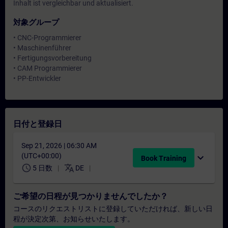
Inhalt ist vergleichbar und aktualisiert.
対象グループ
• CNC-Programmierer
• Maschinenführer
• Fertigungsvorbereitung
• CAM Programmierer
• PP-Entwickler
日付と登録日
Sep 21, 2026 | 06:30 AM
(UTC+00:00)
expand_more
Book Training
schedule
translate
5 日数
DE
ご希望の日程が見つかりませんでしたか？
コースのリクエストリストに登録していただければ、新しい日
程が決定次第、お知らせいたします。