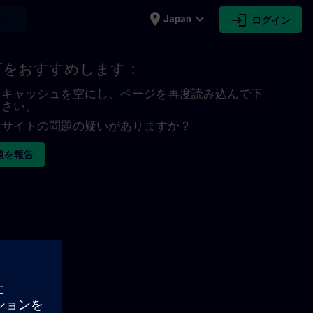
place
expand_more
login
earch
Japan
ログイン
下をおすすめします：
キャッシュを空にし、ページを再度読み込んで下
さい。
サイトの問題の疑いがありますか？
題を報告