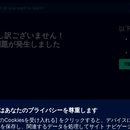
s
以
し訳ございません！
問題が発生しました
問