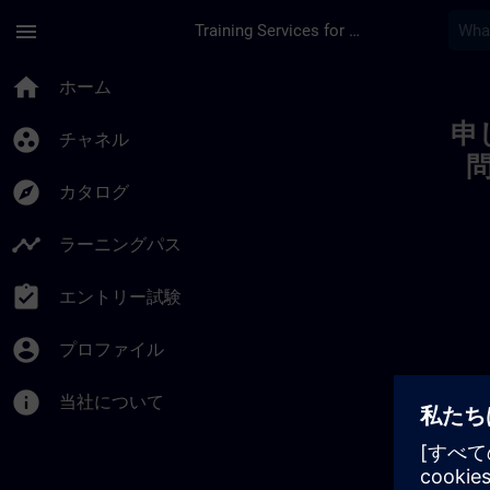
メインコンテンツ
ページが読み込まれました
menu
Training Services for Digital Industries
Toc | SITRAIN
home
ホーム
申
group_work
チャネル
explore
カタログ
timeline
ラーニングパス
assignment_turned_in
エントリー試験
account_circle
プロファイル
info
当社について