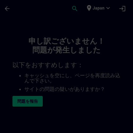
メインコンテンツ
ページが読み込まれました
place
expand_more
arrow_back
search
login
Japan
Toc | SITRAIN
申し訳ございません！
問題が発生しました
以下をおすすめします：
キャッシュを空にし、ページを再度読み込
んで下さい。
サイトの問題の疑いがありますか？
問題を報告