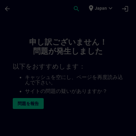
メインコンテンツ
ページが読み込まれました
place
expand_more
arrow_back
search
login
Japan
Toc | SITRAIN
申し訳ございません！
問題が発生しました
以下をおすすめします：
キャッシュを空にし、ページを再度読み込
んで下さい。
サイトの問題の疑いがありますか？
問題を報告