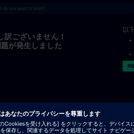
s
以
し訳ございません！
問題が発生しました
問