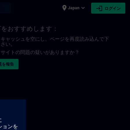
place
expand_more
login
earch
Japan
ログイン
下をおすすめします：
キャッシュを空にし、ページを再度読み込んで下
さい。
サイトの問題の疑いがありますか？
題を報告