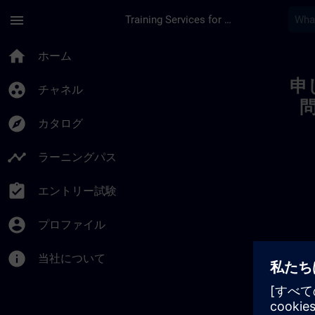
メインコンテンツ
ページが読み込まれました
menu
Training Services for Digital Industries
Toc | SITRAIN
home
ホーム
申
group_work
チャネル
explore
カタログ
timeline
ラーニングパス
assignment_turned_in
エントリー試験
account_circle
プロファイル
info
当社について