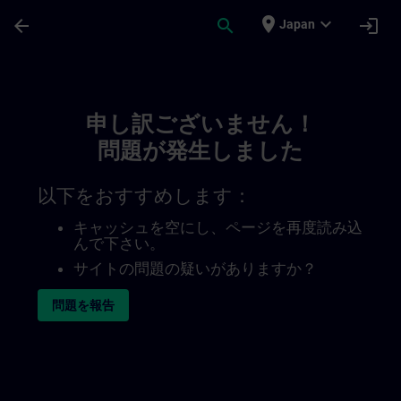
メインコンテンツ
ページが読み込まれました
place
expand_more
arrow_back
search
login
Japan
Toc | SITRAIN
申し訳ございません！
問題が発生しました
以下をおすすめします：
キャッシュを空にし、ページを再度読み込
んで下さい。
サイトの問題の疑いがありますか？
問題を報告