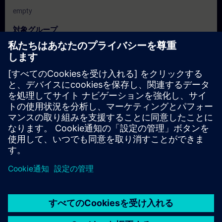
empty
対象グループ
Programozók, beüzemelő és üzemeltetési mérnökök.
Karbantartó és szerviz szakemberek.
日付と登録日
現在利用可能なイベントはありません
コースのリクエストリストに登録していただければ、新しい日
程が決定次第、お知らせいたします。
通知サービスを有効にする