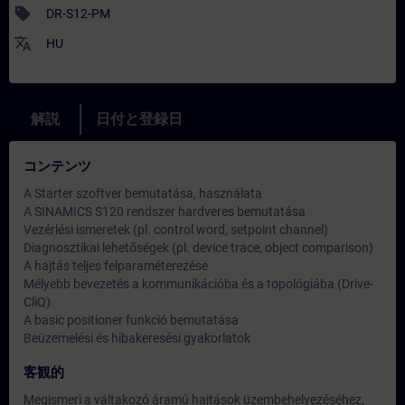
sell
DR-S12-PM
translate
HU
解説
日付と登録日
コンテンツ
A Starter szoftver bemutatása, használata
A SINAMICS S120 rendszer hardveres bemutatása
Vezérlési ismeretek (pl. control word, setpoint channel)
Diagnosztikai lehetőségek (pl. device trace, object comparison)
A hajtás teljes felparaméterezése
Mélyebb bevezetés a kommunikációba és a topológiába (Drive-
CliQ)
A basic positioner funkció bemutatása
Beüzemelési és hibakeresési gyakorlatok
客観的
Megismeri a váltakozó áramú hajtások üzembehelyezéséhez,