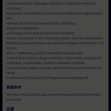
üzemeltetéséhez szükséges álltalános működési elveket és
módokat.
Megismeri a SINAMICS S120 moduláris felépítésű hajtáscsalád
HW
elemeit, azoknak beüzemeléséhez, cseréjéhez,
diagnosztizálásához
szükséges szoftveres és hardveres elemeket.
Képes a Sinamics S120 Paraméterezésére, üzembe helyezésére,
különböző üzemmódokra, és vezérlési módokra tekintettel. ( U/f,
Vector,
Servo / sebesség, pozíció, nyomaték szabályozás)
Gyakorlatot szerez a diagnosztizálás, beüzemelés, szabályzók
beállítása, pozícionálás, safety beállítások területén.
Gyakorlatban tudja a hajtást vezérleni terminálon keresztül és
terepi
buszon keresztül standard telegrammok segítségével.
前提条件
Windows felhasználói alapismeretek,Alapvető hajtástechnikai
ismeretek
目標