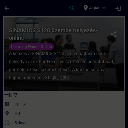
メインコンテンツ
ページが読み込まれました
place
expand_more
arrow_back
search
login
Japan
コース - SINAMICS S120 üzembe hely
SINAMICS S120 üzembe helyezés-
share
online
Learning Event - Online
A képzés a SINAMICS S120 szervohajtásra épül,
beleértve azok hardveres és szoftveres bemutatását,
parméterezését, üzemeltetését. A kurzus során a
hajtás a Siemens St...
詳しく見る
一目で
widgets
コース
where_to_vote
HU
access_time
5 days