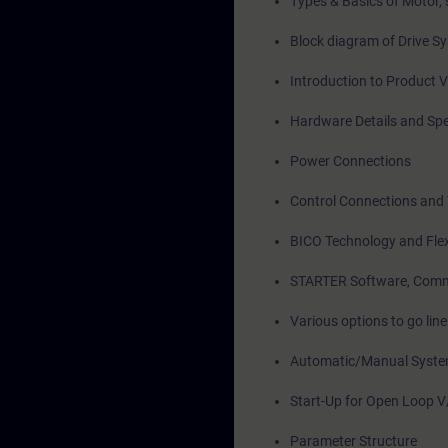
Types & Basics of Motor, 
Block diagram of Drive S
Introduction to Product 
Hardware Details and Spe
Power Connections
Control Connections and 
BICO Technology and Flexi
STARTER Software, Comm
Various options to go li
Automatic/Manual System
Start-Up for Open Loop V
Parameter Structure