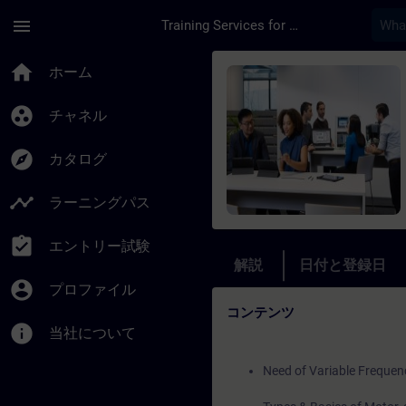
メインコンテンツ
ページが読み込まれました
menu
Training Services for Digital Industries
コース - SINAMICS
home
ホーム
group_work
チャネル
explore
カタログ
timeline
ラーニングパス
assignment_turned_in
エントリー試験
解説
日付と登録日
account_circle
プロファイル
コンテンツ
info
当社について
Need of Variable Frequen