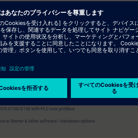
le Inputs and Outputs
s Words
ue Channel
l Configuration
 CDS, DDS
p through AOP 30
M
ve Control Charts (DCC)
ICS G130/G150 with PLC over profibus
ace in Starter & other software / Hardware options