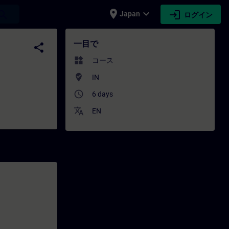
place
expand_more
login
earch
Japan
ログイン
 - 専門家開発 | SITRAIN
一目で
share
widgets
コース
where_to_vote
IN
access_time
6 days
translate
EN