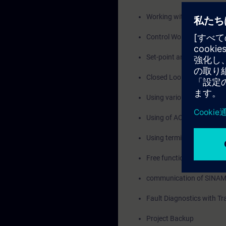
Working with Programmab
Control Words and Statu
Set-point and Actual val
Closed Loop Speed Contro
Using various Data sets -
Using of AOP30, Start u
Using terminal module T
Free function Blocks, Dri
communication of SINAM
Fault Diagnostics with Tr
Project Backup