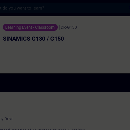
s
 G130 / G150 - トレーニング - トレーニング
Learning Event - Classroom
DR-G130
SINAMICS G130 / G150
cy Drive