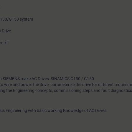
n
 G130/G150 system
C Drive
o kit
with SIEMENS make AC Drives: SINAMICS G130 / G150
to wire and power the drive, parameterize the drive for different requirem
ing the Engineering concepts, commissioning steps and fault diagnostics 
onics Engineering with basic working Knowledge of AC Drives