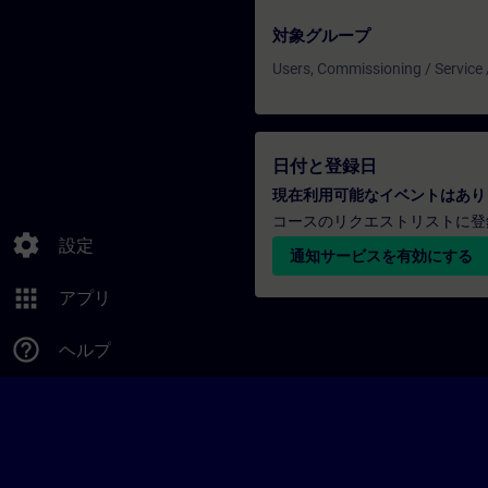
対象グループ
Users, Commissioning / Service
日付と登録日
現在利用可能なイベントはあり
コースのリクエストリストに登
settings
設定
通知サービスを有効にする
apps
アプリ
help_outline
ヘルプ