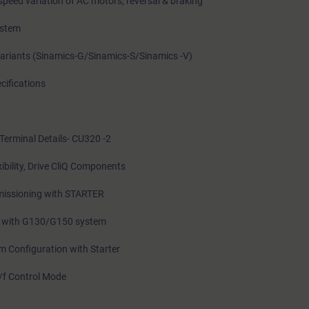
speed variation of AC motors, reversal & braking
ystem
Variants (Sinamics-G/Sinamics-S/Sinamics -V)
cifications
Terminal Details- CU320 -2
bility, Drive CliQ Components
issioning with STARTER
ne with G130/G150 system
 Configuration with Starter
/f Control Mode