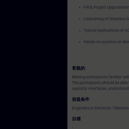
FW & Project Upgradatio
Licensining of Sinamics
Typical Applications of A
Hands on practice on dem
客観的
Making participants familiar 
The participants should be able 
operator interfaces, understand
前提条件
Engineers in Electrical / Electr
目標
-