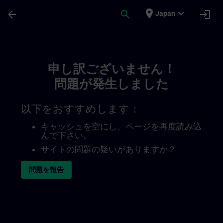
メインコンテンツ
ページが読み込まれました
place
expand_more
arrow_back
search
login
Japan
Toc | SITRAIN
申し訳ございません！
問題が発生しました
以下をおすすめします：
キャッシュを空にし、ページを再度読み込
んで下さい。
サイトの問題の疑いがありますか？
問題を報告