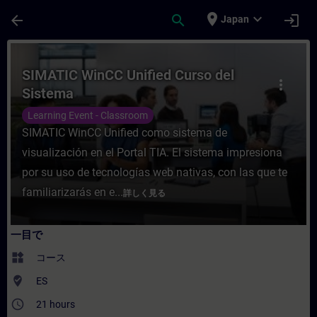
メインコンテンツ
ページが読み込まれました
place
expand_more
arrow_back
search
login
Japan
コース - SIMATIC WinCC Unified Curs
SIMATIC WinCC Unified Curso del
more_vert
Sistema
Learning Event - Classroom
SIMATIC WinCC Unified como sistema de
visualización en el Portal TIA. El sistema impresiona
por su uso de tecnologías web nativas, con las que te
familiarizarás en e...
詳しく見る
一目で
widgets
コース
where_to_vote
ES
access_time
21 hours