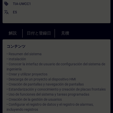
sell
TIA-UWCC1
translate
ES
解説
日付と登録日
見積
コンテンツ
• Resumen del sistema
• Instalación
• Conocer la interfaz de usuario de configuración del sistema de
ingeniería
• Crear y utilizar proyectos
• Descarga de un proyecto al dispositivo HMI
• Creación de pantallas y navegación de pantallas
• Estandarización y conocimiento y creación de placas frontales
• Uso de funciones del sistema y tareas programadas
• Creación de la gestión de usuarios
• Configurar el registro de datos y el registro de alarmas,
incluyendo registros