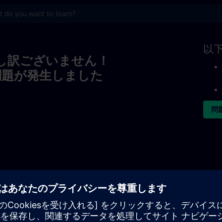
s
以
し訳ございません！
問題が発生しました
問