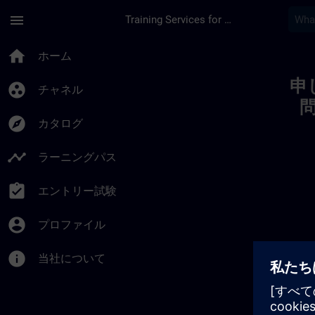
メインコンテンツ
ページが読み込まれました
menu
Training Services for Digital Industries
Toc | SITRAIN
home
ホーム
申
group_work
チャネル
explore
カタログ
timeline
ラーニングパス
assignment_turned_in
エントリー試験
account_circle
プロファイル
info
当社について