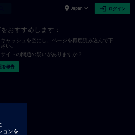
place
expand_more
login
earch
Japan
ログイン
下をおすすめします：
キャッシュを空にし、ページを再度読み込んで下
さい。
サイトの問題の疑いがありますか？
題を報告