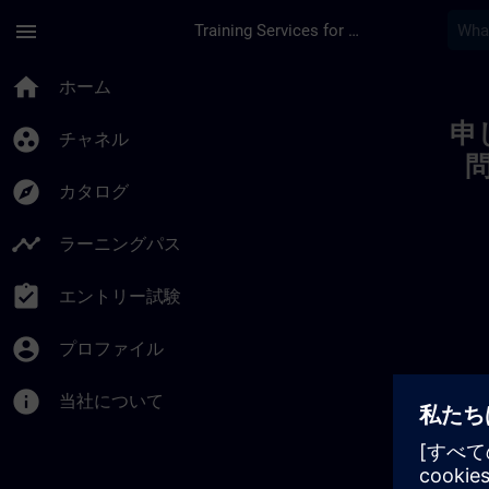
メインコンテンツ
ページが読み込まれました
menu
Training Services for Digital Industries
Toc | SITRAIN
home
ホーム
申
group_work
チャネル
explore
カタログ
timeline
ラーニングパス
assignment_turned_in
エントリー試験
account_circle
プロファイル
info
当社について