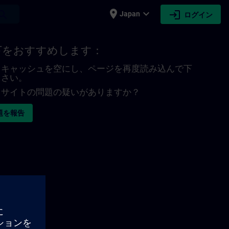
place
expand_more
login
earch
Japan
ログイン
下をおすすめします：
キャッシュを空にし、ページを再度読み込んで下
さい。
サイトの問題の疑いがありますか？
題を報告