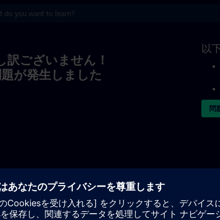
s
以
し訳ございません！
問題が発生しました
問