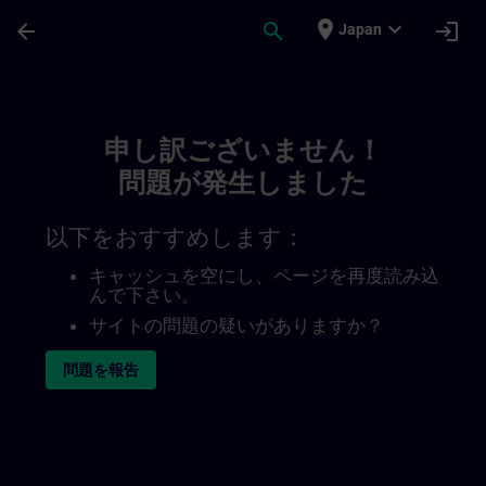
メインコンテンツ
ページが読み込まれました
place
expand_more
arrow_back
search
login
Japan
Toc | SITRAIN
申し訳ございません！
問題が発生しました
以下をおすすめします：
キャッシュを空にし、ページを再度読み込
んで下さい。
サイトの問題の疑いがありますか？
問題を報告