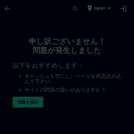
メインコンテンツ
ページが読み込まれました
place
expand_more
arrow_back
search
login
Japan
Toc | SITRAIN
申し訳ございません！
問題が発生しました
以下をおすすめします：
キャッシュを空にし、ページを再度読み込
んで下さい。
サイトの問題の疑いがありますか？
問題を報告