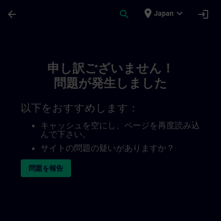
メインコンテンツ
ページが読み込まれました
place
expand_more
arrow_back
search
login
Japan
Toc | SITRAIN
申し訳ございません！
問題が発生しました
以下をおすすめします：
キャッシュを空にし、ページを再度読み込
んで下さい。
サイトの問題の疑いがありますか？
問題を報告