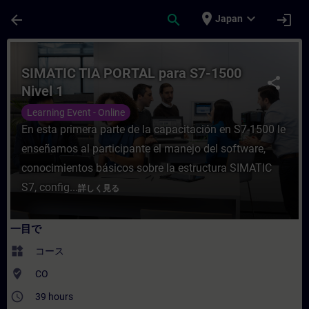
メインコンテンツ
ページが読み込まれました
place
expand_more
arrow_back
search
login
Japan
コース - SIMATIC TIA PORTAL para S7
SIMATIC TIA PORTAL para S7-1500
share
Nivel 1
Learning Event - Online
En esta primera parte de la capacitación en S7-1500 le
enseñamos al participante el manejo del software,
conocimientos básicos sobre la estructura SIMATIC
S7, config...
詳しく見る
一目で
widgets
コース
where_to_vote
CO
access_time
39 hours