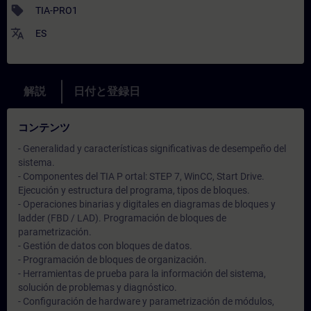
sell
TIA-PRO1
translate
ES
解説
日付と登録日
コンテンツ
- Generalidad y características significativas de desempeño del
sistema.
- Componentes del TIA P ortal: STEP 7, WinCC, Start Drive.
Ejecución y estructura del programa, tipos de bloques.
- Operaciones binarias y digitales en diagramas de bloques y
ladder (FBD / LAD). Programación de bloques de
parametrización.
- Gestión de datos con bloques de datos.
- Programación de bloques de organización.
- Herramientas de prueba para la información del sistema,
solución de problemas y diagnóstico.
- Configuración de hardware y parametrización de módulos,