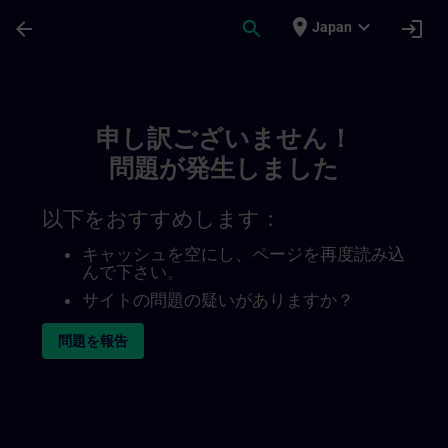
メインコンテンツ
ページが読み込まれました
place
expand_more
arrow_back
search
login
Japan
Toc | SITRAIN
申し訳ございません！
問題が発生しました
以下をおすすめします：
キャッシュを空にし、ページを再度読み込
んで下さい。
サイトの問題の疑いがありますか？
問題を報告