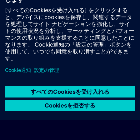
日付と登録日
現在利用可能なイベントはありません
コースのリクエストリストに登録していただければ、新しい日
程が決定次第、お知らせいたします。
通知サービスを有効にする
© Siemens AG 2026
home
group_work
explore
timeline
more_horiz
Corporate Information
クッキー通知
利用規約とプライバシーポリ
ホーム
チャネル
カタログ
学習パス
詳しく見る
シー
連絡先