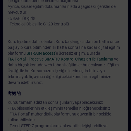
içeriğin daha derinlemesine anlaşılması
Ayrıca, kişisel eğitim dokümanlarınızda aşağıdaki içerikler de
mevcuttur:
- GRAPH'a giriş
- Teknoloji Objesi ile G120 kontrolü
Kurs fiyatına dahil olanlar: Kurs başlangıcından bir hafta önce
başlayıp kurs bitiminden iki hafta sonrasına kadar dijital eğitim
platformu
SITRAIN access
'e ücretsiz erişim. Burada
TIA Portal - Trace ve SIMATIC Kontrol Cihazları ile Tanılama
ve
daha birçok konuda web tabanlı eğitimler bulacaksınız. Eğitim
Üyeliği ile bu Kursumuzun içeriğini derinleştirebilir veya
tekrarlayabilir, ayrıca diğer ilgi çekici konularda eğitiminize
devam edebilirsiniz.
客観的
Kursu tamamladıktan sonra şunları yapabileceksiniz:
- TIA bileşenlerinin etkileşiminin temellerini öğreneceksiniz
- "TIA Portal" mühendislik platformunu güvenilir bir şekilde
kullanabilirsiniz
- Temel STEP 7 programlarını anlayabilir, değiştirebilir ve