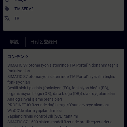
sell
TIA-SERV2
translate
TR
解説
日付と登録日
コンテンツ
SIMATIC S7 otomasyon sisteminde TIA Portal'ın donanım teşhis
fonksiyonları
SIMATIC S7 otomasyon sisteminde TIA Portal'ın yazılım teşhis
fonksiyonları
Çeşitli blok tiplerinin (fonksiyon (FC), fonksiyon bloğu (FB),
organizasyon bloğu (OB), data bloğu (DB)) olası uygulamaları
Analog sinyal işleme prensipleri
PROFINET IO üzerinde dağıtılmış I/O'nun devreye alınması
WinCC'de alarm yapılandırması
Yapılandırılmış Kontrol Dili (SCL) tanıtımı
SIMATIC S7-1500 sistem modeli üzerinde pratik egzersizlerle