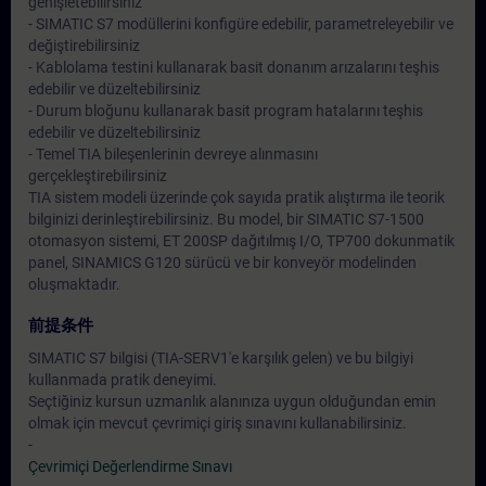
genişletebilirsiniz
- SIMATIC S7 modüllerini konfigüre edebilir, parametreleyebilir ve
değiştirebilirsiniz
- Kablolama testini kullanarak basit donanım arızalarını teşhis
edebilir ve düzeltebilirsiniz
- Durum bloğunu kullanarak basit program hatalarını teşhis
edebilir ve düzeltebilirsiniz
- Temel TIA bileşenlerinin devreye alınmasını
gerçekleştirebilirsiniz
TIA sistem modeli üzerinde çok sayıda pratik alıştırma ile teorik
bilginizi derinleştirebilirsiniz. Bu model, bir SIMATIC S7-1500
otomasyon sistemi, ET 200SP dağıtılmış I/O, TP700 dokunmatik
panel, SINAMICS G120 sürücü ve bir konveyör modelinden
oluşmaktadır.
前提条件
SIMATIC S7 bilgisi (TIA-SERV1'e karşılık gelen) ve bu bilgiyi
kullanmada pratik deneyimi.
Seçtiğiniz kursun uzmanlık alanınıza uygun olduğundan emin
olmak için mevcut çevrimiçi giriş sınavını kullanabilirsiniz.
-
Çevrimiçi Değerlendirme Sınavı