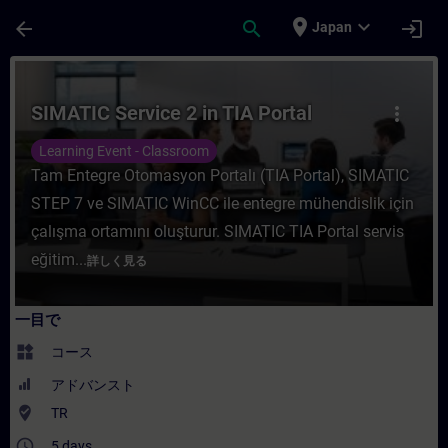
メインコンテンツ
ページが読み込まれました
place
expand_more
arrow_back
search
login
Japan
コース - SIMATIC Service 2 in TIA P
SIMATIC Service 2 in TIA Portal
more_vert
Learning Event - Classroom
Tam Entegre Otomasyon Portalı (TIA Portal), SIMATIC
STEP 7 ve SIMATIC WinCC ile entegre mühendislik için
çalışma ortamını oluşturur. SIMATIC TIA Portal servis
eğitim...
詳しく見る
一目で
widgets
コース
アドバンスト
where_to_vote
TR
access_time
5 days