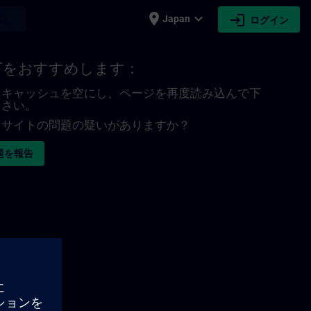
place
expand_more
login
earch
Japan
ログイン
下をおすすめします：
キャッシュを空にし、ページを再度読み込んで下
さい。
サイトの問題の疑いがありますか？
題を報告