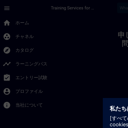
メインコンテンツ
ページが読み込まれました
menu
Training Services for Digital Industries
Toc | SITRAIN
home
ホーム
申
group_work
チャネル
explore
カタログ
timeline
ラーニングパス
assignment_turned_in
エントリー試験
account_circle
プロファイル
info
当社について