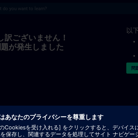
s
以
し訳ございません！
問題が発生しました
問