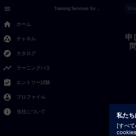
メインコンテンツ
ページが読み込まれました
menu
Training Services for Digital Industries
Toc | SITRAIN
home
ホーム
申
group_work
チャネル
explore
カタログ
timeline
ラーニングパス
assignment_turned_in
エントリー試験
account_circle
プロファイル
info
当社について