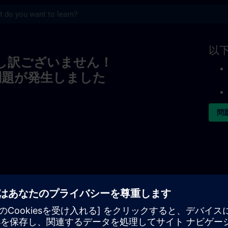
s
以
し訳ございません！
問題が発生しました
問