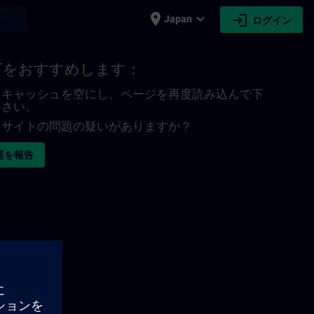
place
expand_more
login
earch
Japan
ログイン
下をおすすめします：
キャッシュを空にし、ページを再度読み込んで下
さい。
サイトの問題の疑いがありますか？
題を報告