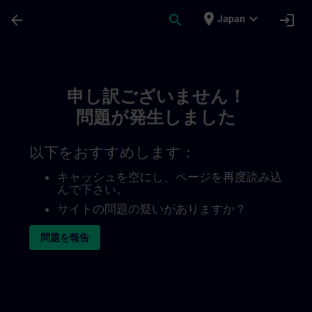
メインコンテンツ
ページが読み込まれました
place
expand_more
arrow_back
search
login
Japan
Toc | SITRAIN
申し訳ございません！
問題が発生しました
以下をおすすめします：
キャッシュを空にし、ページを再度読み込
んで下さい。
サイトの問題の疑いがありますか？
問題を報告