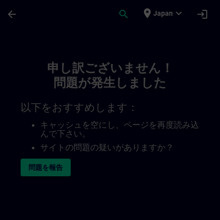
メインコンテンツ
ページが読み込まれました
place
expand_more
arrow_back
search
login
Japan
Toc | SITRAIN
申し訳ございません！
問題が発生しました
以下をおすすめします：
キャッシュを空にし、ページを再度読み込
んで下さい。
サイトの問題の疑いがありますか？
問題を報告