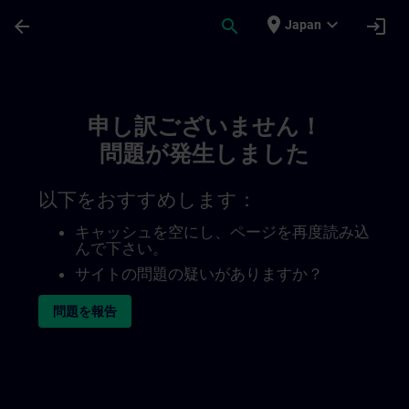
メインコンテンツ
ページが読み込まれました
place
expand_more
arrow_back
search
login
Japan
Toc | SITRAIN
申し訳ございません！
問題が発生しました
以下をおすすめします：
キャッシュを空にし、ページを再度読み込
んで下さい。
サイトの問題の疑いがありますか？
問題を報告